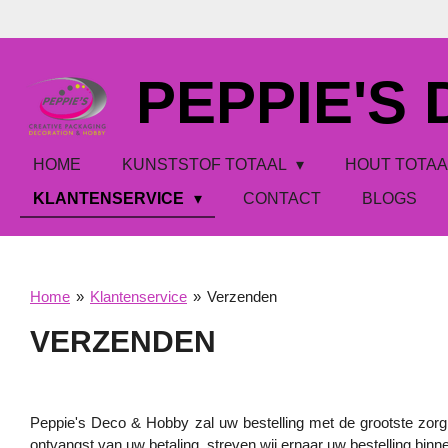
Ga
direct
naar
PEPPIE'S
de
hoofdinhoud
HOME
KUNSTSTOF TOTAAL
HOUT TOTA
KLANTENSERVICE
CONTACT
BLOGS
Home
»
Klantenservice
»
Verzenden
VERZENDEN
Peppie's Deco & Hobby zal uw bestelling met de grootste zorg ui
ontvangst van uw betaling, streven wij ernaar uw bestelling bi