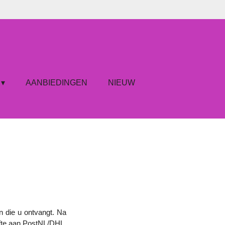
AANBIEDINGEN
NIEUW
en die u ontvangt. Na
ifte aan PostNL/DHL,