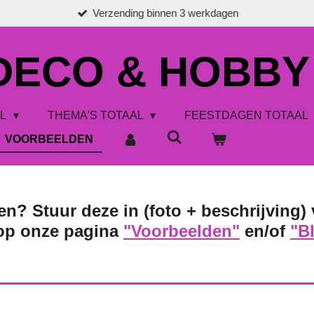
Verzending binnen 3 werkdagen
 DECO & HOBBY
AL
THEMA'S TOTAAL
FEESTDAGEN TOTAAL
VOORBEELDEN
en? Stuur deze in (foto + beschrijving) 
 op onze pagina
"Voorbeelden"
en/of
"B