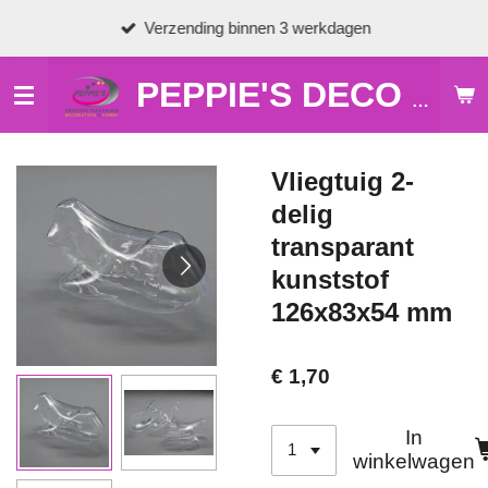
Ga
Verzending binnen 3 werkdagen
direct
naar
de
PEPPIE'S DECO & HOBBY
hoofdinhoud
Vliegtuig 2-
delig
transparant
kunststof
126x83x54 mm
€ 1,70
In
winkelwagen