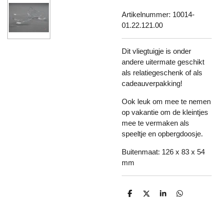
Artikelnummer:
10014-
01.22.121.00
Dit vliegtuigje is onder
andere uitermate geschikt
als relatiegeschenk of als
cadeauverpakking!
Ook leuk om mee te nemen
op vakantie om de kleintjes
mee te vermaken als
speeltje en opbergdoosje.
Buitenmaat: 126 x 83 x 54
mm
D
D
S
D
e
e
h
e
l
e
a
l
e
l
r
e