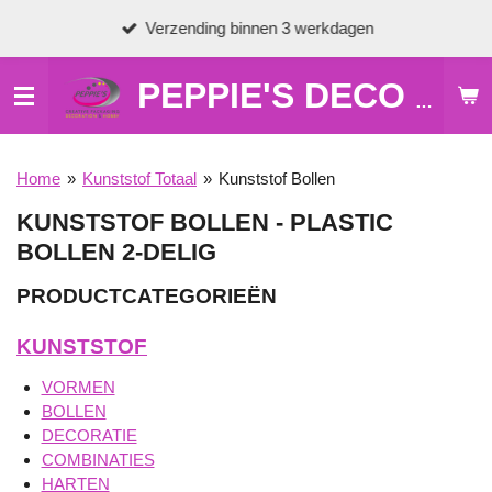
Ga
Verzending binnen 3 werkdagen
direct
naar
de
PEPPIE'S DECO & HOBBY
hoofdinhoud
Home
»
Kunststof Totaal
»
Kunststof Bollen
KUNSTSTOF BOLLEN - PLASTIC
BOLLEN 2-DELIG
PRODUCTCATEGORIEËN
KUNSTSTOF
VORMEN
BOLLEN
DECORATIE
COMBINATIES
HARTEN