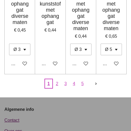
ophang
kunststof
met
met
gat
met
ophang
ophang
diverse
ophang
gat
gat
maten
gat
diverse
diverse
maten
maten
€ 0,45
€ 0,44
€ 0,44
€ 0,65
In winkelwagen
In winkelwagen
In winkelwagen
In winkelwage
1
2
3
4
5
Algemene info
Contact
Over ons