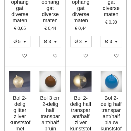
ophang
ophang
ophang
gat
gat
gat
gat
diverse
diverse
diverse
diverse
maten
maten
maten
maten
€ 0,39
€ 0,65
€ 0,44
€ 0,44
In winkelwagen
In winkelwagen
In winkelwagen
In winkelwage
Bol 2-
Bol 3 cm
Bol 2-
Bol 2-
delig
2-delig
delig half
delig half
glitter
half
transpar
transpar
zilver
transpar
ant/half
ant/half
kunststof
ant/half
zilver
blauw
met
bruin
kunststof
kunststof