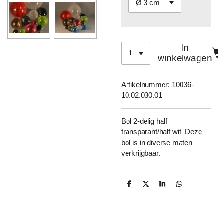
In
winkelwagen
Artikelnummer:
10036-
10.02.030.01
Bol 2-delig half
transparant/half wit. Deze
bol is in diverse maten
verkrijgbaar.
D
D
S
D
e
e
h
e
l
e
a
l
e
l
r
e
n
e
n