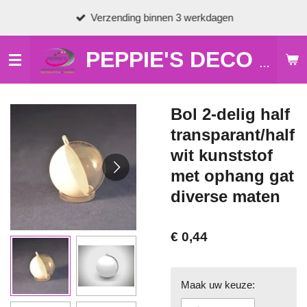
Ga
Verzending binnen 3 werkdagen
direct
naar
de
PEPPIE'S DECO & HOBBY
hoofdinhoud
Bol 2-delig half
transparant/half
wit kunststof
met ophang gat
diverse maten
€ 0,44
Maak uw keuze: