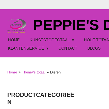
Ga
direct
naar
PEPPIE'S
de
hoofdinhoud
HOME
KUNSTSTOF TOTAAL
HOUT TOTA
KLANTENSERVICE
CONTACT
BLOGS
Home
»
Thema's totaal
»
Dieren
PRODUCTCATEGORIEË
N