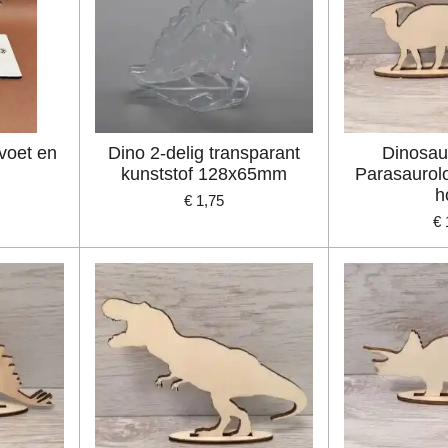
voet en
Dino 2-delig transparant
Dinosau
kunststof 128x65mm
Parasaurol
h
€ 1,75
€ 