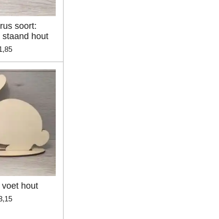
rus soort:
s staand hout
1,85
 voet hout
3,15