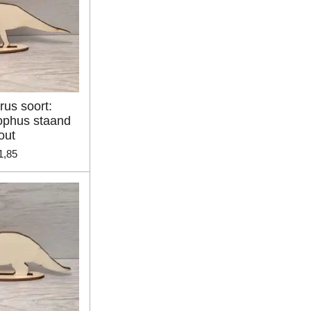
rus soort:
ophus staand
out
1,85