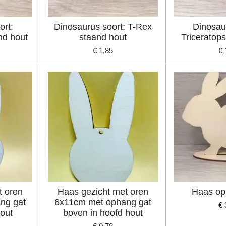
ort:
Dinosaurus soort: T-Rex
Dinosau
nd hout
staand hout
Triceratop
€ 1,85
€ 
t oren
Haas gezicht met oren
Haas op
ng gat
6x11cm met ophang gat
€ 
out
boven in hoofd hout