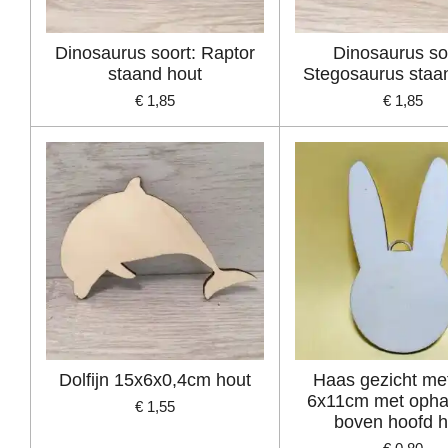
Dinosaurus soort: Raptor
Dinosaurus so
staand hout
Stegosaurus staa
€ 1,85
€ 1,85
Dolfijn 15x6x0,4cm hout
Haas gezicht me
6x11cm met opha
€ 1,55
boven hoofd h