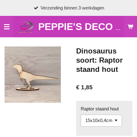
Ga
Verzending binnen 3 werkdagen
direct
naar
de
PEPPIE'S DECO & HOBBY
hoofdinhoud
Dinosaurus
soort: Raptor
staand hout
€ 1,85
Raptor staand hout