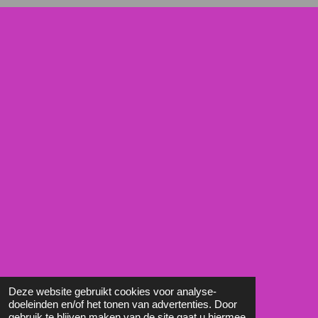
Deze website gebruikt cookies voor analyse-
doeleinden en/of het tonen van advertenties. Door
gebruik te blijven maken van de site gaat u hiermee