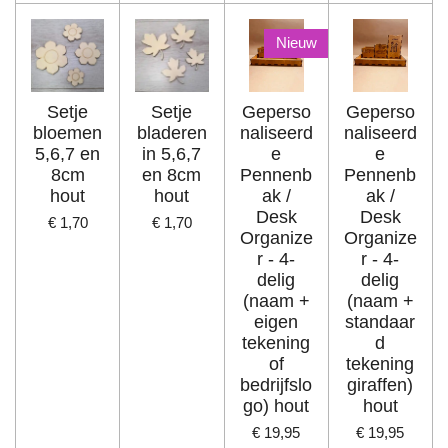
Nieuw
Setje
Setje
Geperso
Geperso
bloemen
bladeren
naliseerd
naliseerd
5,6,7 en
in 5,6,7
e
e
8cm
en 8cm
Pennenb
Pennenb
hout
hout
ak /
ak /
Desk
Desk
€ 1,70
€ 1,70
Organize
Organize
r - 4-
r - 4-
delig
delig
(naam +
(naam +
eigen
standaar
tekening
d
of
tekening
bedrijfslo
giraffen)
go) hout
hout
€ 19,95
€ 19,95