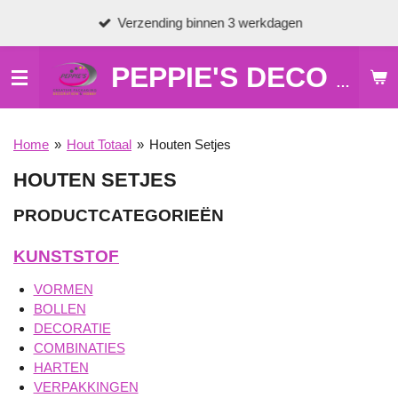
Ga
Verzending binnen 3 werkdagen
direct
naar
de
PEPPIE'S DECO & HOBBY
hoofdinhoud
Home
»
Hout Totaal
»
Houten Setjes
HOUTEN SETJES
PRODUCTCATEGORIEËN
KUNSTSTOF
VORMEN
BOLLEN
DECORATIE
COMBINATIES
HARTEN
VERPAKKINGEN