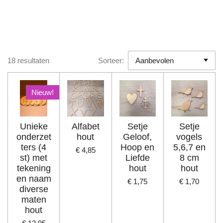
18 resultaten
Sorteer:
Nieuw!
Unieke
Alfabet
Setje
Setje
onderzet
hout
Geloof,
vogels
ters (4
Hoop en
5,6,7 en
€ 4,85
st) met
Liefde
8 cm
tekening
hout
hout
en naam
€ 1,75
€ 1,70
diverse
maten
hout