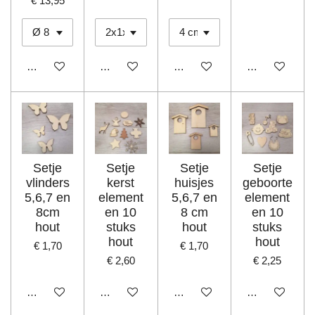
€ 13,95
Bekijk details
In winkelwagen
Bekijk details
In winkelwage
Setje
Setje
Setje
Setje
vlinders
kerst
huisjes
geboorte
5,6,7 en
element
5,6,7 en
element
8cm
en 10
8 cm
en 10
hout
stuks
hout
stuks
hout
hout
€ 1,70
€ 1,70
€ 2,60
€ 2,25
In winkelwagen
In winkelwagen
In winkelwagen
In winkelwage