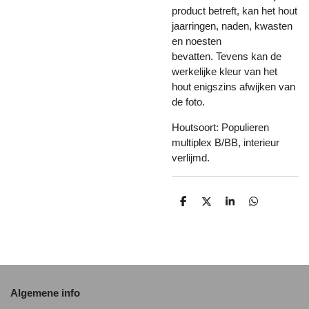
product betreft, kan het hout
jaarringen, naden, kwasten
en noesten
bevatten. Tevens kan de
werkelijke kleur van het
hout enigszins afwijken van
de foto.
Houtsoort: Populieren
multiplex B/BB, interieur
verlijmd.
D
D
S
D
e
e
h
e
l
e
a
l
e
l
r
e
n
e
n
Algemene info