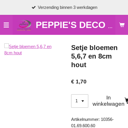
Ga
Verzending binnen 3 werkdagen
direct
naar
de
PEPPIE'S DECO & HOBBY
hoofdinhoud
Setje bloemen
5,6,7 en 8cm
hout
€ 1,70
In
winkelwagen
Artikelnummer:
10356-
01.69.600.60