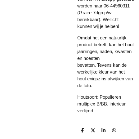
worden naar 06-44960311
(Grace-7dgn p/w
bereikbaar). Wellicht
kunnen wij je helpen!
Omdat het een natuurlijk
product betreft, kan het hout
jaarringen, naden, kwasten
en noesten
bevatten. Tevens kan de
werkelijke kleur van het
hout enigszins afwijken van
de foto.
Houtsoort: Populieren
multiplex B/BB, interieur
verlijmd.
D
D
S
D
e
e
h
e