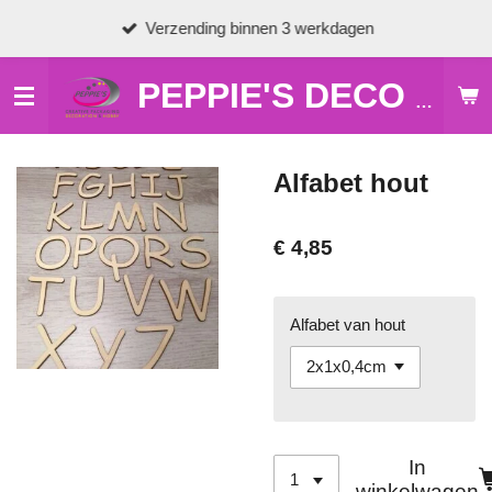
Ga
Verzending binnen 3 werkdagen
direct
naar
de
PEPPIE'S DECO & HOBBY
hoofdinhoud
Alfabet hout
€ 4,85
Alfabet van hout
In
winkelwagen