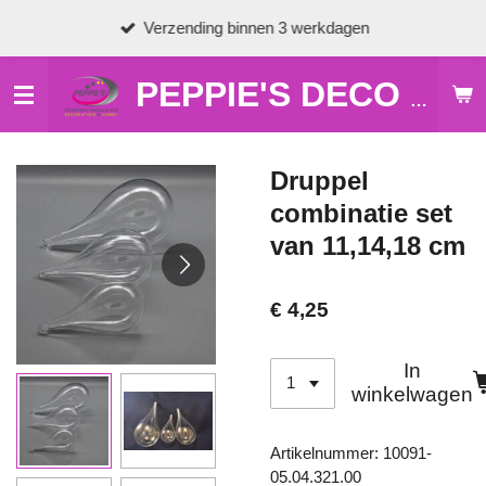
Ga
Verzending binnen 3 werkdagen
direct
naar
de
PEPPIE'S DECO & HOBBY
hoofdinhoud
Druppel
combinatie set
van 11,14,18 cm
€ 4,25
In
winkelwagen
Artikelnummer:
10091-
05.04.321.00