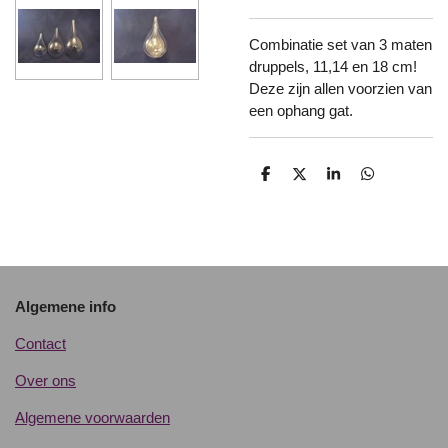
Combinatie set van 3 maten
druppels, 11,14 en 18 cm!
Deze zijn allen voorzien van
een ophang gat.
D
D
S
D
e
e
h
e
l
e
a
l
e
l
r
e
n
e
n
Algemene info
Contact
Over ons
Algemene voorwaarden