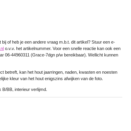
.
bij of heb je een andere vraag m.b.t. dit artikel? Stuur een e-
nl
o.v.v. het artikelnummer. Voor een snelle reactie kan ook een
r 06-44960311 (Grace-7dgn p/w bereikbaar). Wellicht kunnen
ct betreft, kan het hout jaarringen, naden, kwasten en noesten
ijke kleur van het hout enigszins afwijken van de foto.
 B/BB, interieur verlijmd.