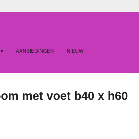
AANBIEDINGEN
NIEUW
boom met voet b40 x h60