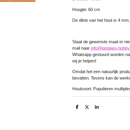
Hoogte: 60 cm
De dikte van het hout is 4 mm
Staat de gewenste maat er niet 
mail naar
info@peppies-hobby.
Whatsapp gestuurd worden naa
wij je helpen!
Omdat het een natuurlijk produ
bevatten. Tevens kan de werkel
Houtsoort: Populieren multiplex
D
D
S
e
e
h
l
e
a
e
l
r
n
e