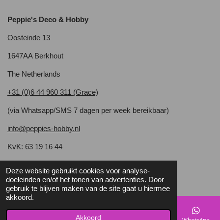
Peppie's Deco & Hobby
Oosteinde 13
1647AA Berkhout
The Netherlands
+31 (0)6 44 960 311 (Grace)
(via Whatsapp/SMS 7 dagen per week bereikbaar)
info@peppies-hobby.nl
KvK: 63 19 16 44
BTW:NL 001 914 556 B52
Deze website gebruikt cookies voor analyse-
© 2022 - 2026 Peppie's Deco & Hobby
doeleinden en/of het tonen van advertenties. Door
gebruik te blijven maken van de site gaat u hiermee
akkoord.
Akkoord
E-mailadres
Telefoonnummer
Kaart
Facebook
WhatsApp