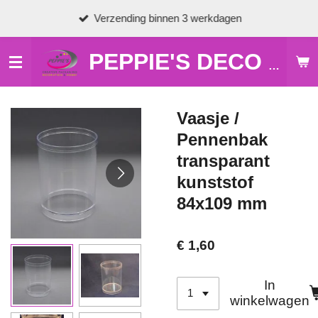
Ga
Verzending binnen 3 werkdagen
direct
naar
de
PEPPIE'S DECO & HOBBY
hoofdinhoud
Vaasje /
Pennenbak
transparant
kunststof
84x109 mm
€ 1,60
In
winkelwagen