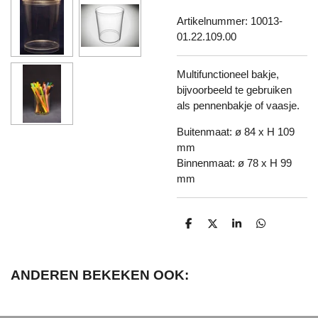
Artikelnummer:
10013-
01.22.109.00
Multifunctioneel bakje,
bijvoorbeeld te gebruiken
als pennenbakje of vaasje.
Buitenmaat: ø 84 x H 109
mm
Binnenmaat: ø 78 x H 99
mm
D
D
S
D
e
e
h
e
l
e
a
l
e
l
r
e
n
e
n
ANDEREN BEKEKEN OOK: