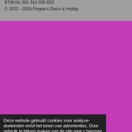
BTW:NL 001 914 556 B52
© 2022 - 2026 Peppie's Deco & Hobby
Deze website gebruikt cookies voor analyse-
doeleinden en/of het tonen van advertenties. Door
gebruik te blijven maken van de site gaat u hiermee