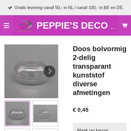
Ga
Gratis levering vanaf 50,- in NL / vanaf 100,- in BE en DE.
direct
naar
de
PEPPIE'S DECO & HOBBY
hoofdinhoud
Doos bolvormig
2-delig
transparant
kunststof
diverse
afmetingen
€ 0,45
Maak uw keuze: