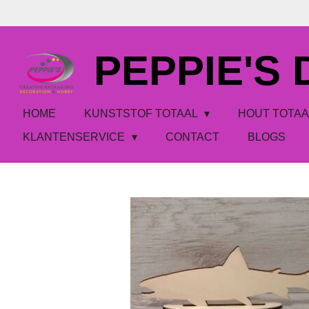
Ga
direct
naar
PEPPIE'S
de
hoofdinhoud
HOME
KUNSTSTOF TOTAAL
HOUT TOTA
KLANTENSERVICE
CONTACT
BLOGS