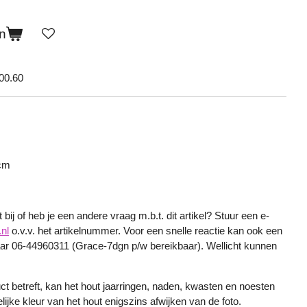
n
00.60
 cm
bij of heb je een andere vraag m.b.t. dit artikel? Stuur een e-
nl
o.v.v. het artikelnummer. Voor een snelle reactie kan ook een
r 06-44960311 (Grace-7dgn p/w bereikbaar). Wellicht kunnen
ct betreft, kan het hout jaarringen, naden, kwasten en noesten
ijke kleur van het hout enigszins afwijken van de foto.