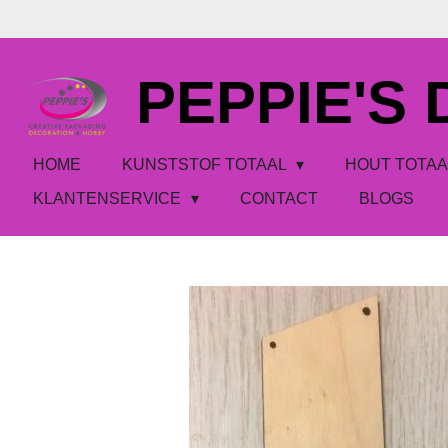
Ga
direct
naar
PEPPIE'S
de
hoofdinhoud
HOME
KUNSTSTOF TOTAAL
HOUT TOTA
KLANTENSERVICE
CONTACT
BLOGS