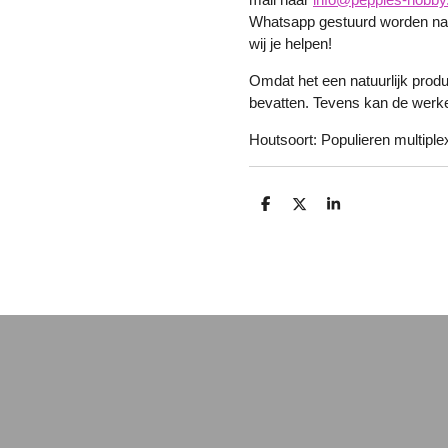
Whatsapp gestuurd worden naa
wij je helpen!
Omdat het een natuurlijk produ
bevatten. Tevens kan de werkel
Houtsoort: Populieren multiplex
D
D
S
e
e
h
l
e
a
e
l
r
n
e