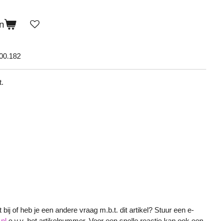
n
00.182
t.
bij of heb je een andere vraag m.b.t. dit artikel? Stuur een e-
nl
o.v.v. het artikelnummer. Voor een snelle reactie kan ook een