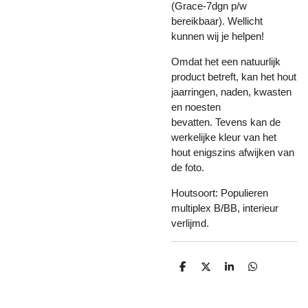
(Grace-7dgn p/w
bereikbaar). Wellicht
kunnen wij je helpen!
Omdat het een natuurlijk
product betreft, kan het hout
jaarringen, naden, kwasten
en noesten
bevatten. Tevens kan de
werkelijke kleur van het
hout enigszins afwijken van
de foto.
Houtsoort: Populieren
multiplex B/BB, interieur
verlijmd.
D
D
S
D
e
e
h
e
l
e
a
l
e
l
r
e