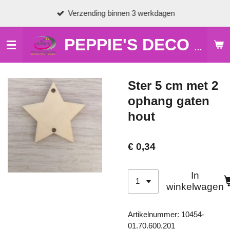
Ga
Verzending binnen 3 werkdagen
direct
naar
de
PEPPIE'S DECO & HOBBY
hoofdinhoud
Ster 5 cm met 2
ophang gaten
hout
€ 0,34
In
winkelwagen
Artikelnummer:
10454-
01.70.600.201