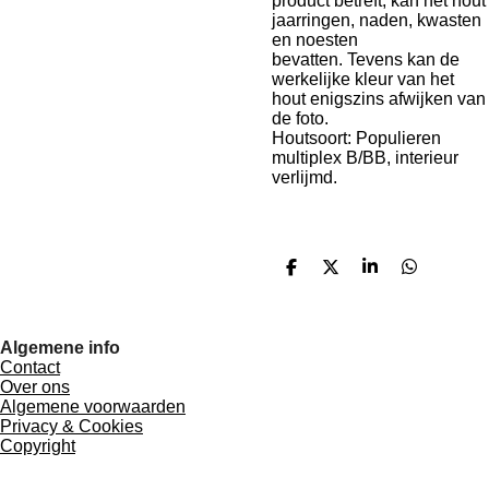
product betreft, kan het hout
jaarringen, naden, kwasten
en noesten
bevatten. Tevens kan de
werkelijke kleur van het
hout enigszins afwijken van
de foto.
Houtsoort: Populieren
multiplex B/BB, interieur
verlijmd.
D
D
S
D
e
e
h
e
l
e
a
l
e
l
r
e
n
e
n
Algemene info
Contact
Over ons
Algemene voorwaarden
Privacy & Cookies
Copyright