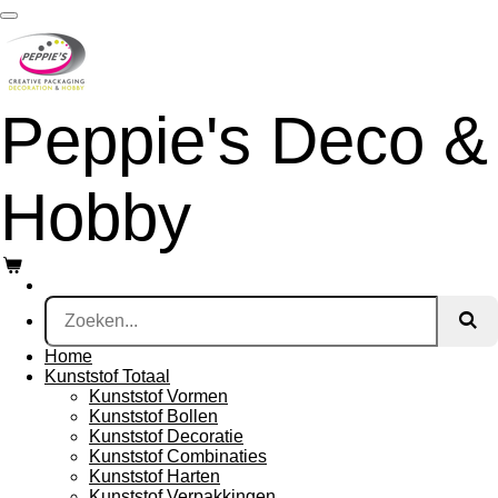
Ga
direct
naar
de
hoofdinhoud
Peppie's Deco &
Hobby
Home
Kunststof Totaal
Kunststof Vormen
Kunststof Bollen
Kunststof Decoratie
Kunststof Combinaties
Kunststof Harten
Kunststof Verpakkingen