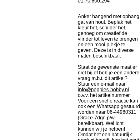
01.70.600.294
Anker hangend met ophang
gat van hout. Beplak het,
kleur het, schilder het,
genoeg om creatief de
vlinder tot leven te brengen
en een mooi plekje te
geven. Deze is in diverse
maten beschikbaar.
Staat de gewenste maat er
niet bij of heb je een andere
vraag m.b.t. dit artikel?
Stuur een e-mail naar
info@peppies-hobby.nl
o.v.v. het artikelnummer.
Voor een snelle reactie kan
ook een Whatsapp gestuurd
worden naar 06-44960311
(Grace-7dgn p/w
bereikbaar). Wellicht
kunnen wij je helpen!
Omdat het een natuurlijk