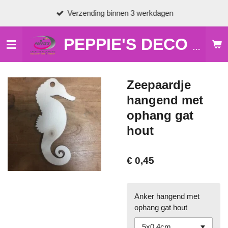
Ga
Verzending binnen 3 werkdagen
direct
naar
de
PEPPIE'S DECO & HOBBY
hoofdinhoud
Zeepaardje
hangend met
ophang gat
hout
€ 0,45
Anker hangend met
ophang gat hout