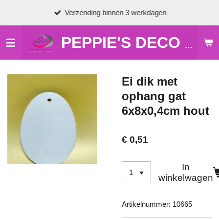
Ga
Verzending binnen 3 werkdagen
direct
naar
de
PEPPIE'S DECO & HOBBY
hoofdinhoud
Ei dik met
ophang gat
6x8x0,4cm hout
€ 0,51
In
winkelwagen
Artikelnummer:
10665