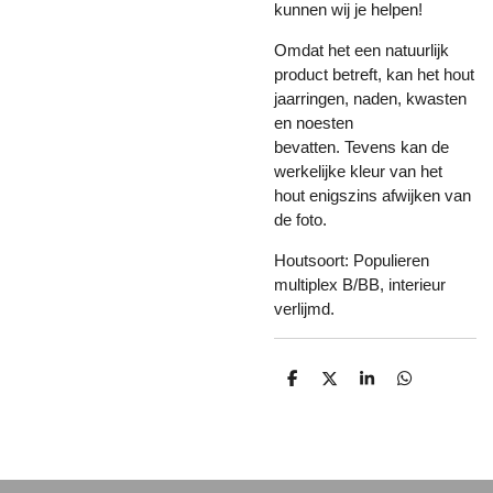
kunnen wij je helpen!
Omdat het een natuurlijk
product betreft, kan het hout
jaarringen, naden, kwasten
en noesten
bevatten. Tevens kan de
werkelijke kleur van het
hout enigszins afwijken van
de foto.
Houtsoort: Populieren
multiplex B/BB, interieur
verlijmd.
D
D
S
D
e
e
h
e
l
e
a
l
e
l
r
e
n
e
n