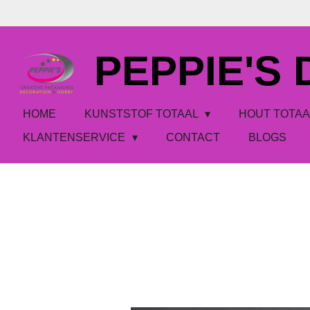
Ga
direct
naar
PEPPIE'S
de
hoofdinhoud
HOME
KUNSTSTOF TOTAAL
HOUT TOTA
KLANTENSERVICE
CONTACT
BLOGS