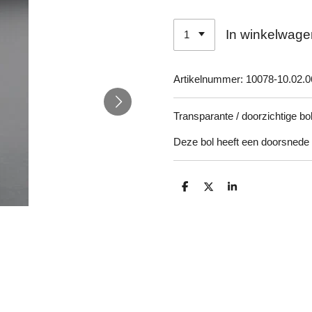
In winkelwage
Artikelnummer:
10078-10.02.0
Transparante / doorzichtige bo
Deze bol heeft een doorsnede
D
D
S
e
e
h
l
e
a
e
l
r
n
e