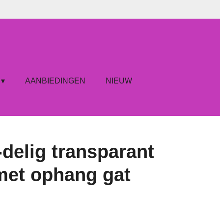
AANBIEDINGEN
NIEUW
-delig transparant
met ophang gat