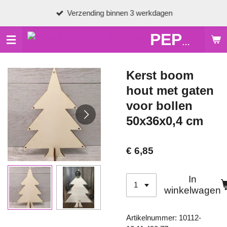
Ga
Verzending binnen 3 werkdagen
direct
naar
PEPPIE'S DECO & HOBBY
de
hoofdinhoud
Kerst boom
hout met gaten
voor bollen
50x36x0,4 cm
€ 6,85
In
winkelwagen
Artikelnummer:
10112-