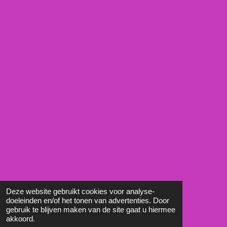
Deze website gebruikt cookies voor analyse-
doeleinden en/of het tonen van advertenties. Door
gebruik te blijven maken van de site gaat u hiermee
akkoord.