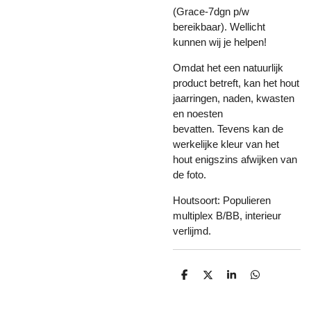
(Grace-7dgn p/w
bereikbaar). Wellicht
kunnen wij je helpen!
Omdat het een natuurlijk
product betreft, kan het hout
jaarringen, naden, kwasten
en noesten
bevatten. Tevens kan de
werkelijke kleur van het
hout enigszins afwijken van
de foto.
Houtsoort: Populieren
multiplex B/BB, interieur
verlijmd.
D
D
S
D
e
e
h
e
l
e
a
l
e
l
r
e