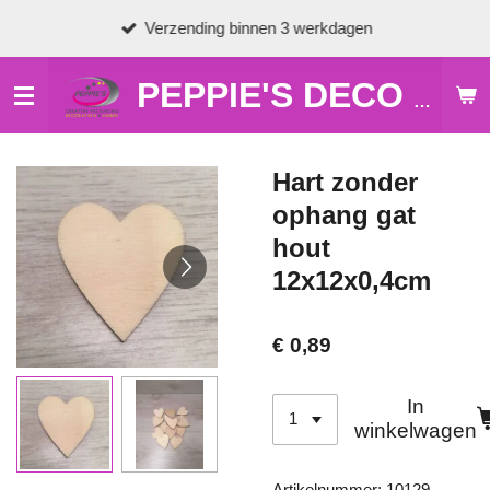
Ga
Verzending binnen 3 werkdagen
direct
naar
de
PEPPIE'S DECO & HOBBY
hoofdinhoud
Hart zonder
ophang gat
hout
12x12x0,4cm
€ 0,89
In
winkelwagen
Artikelnummer:
10129-