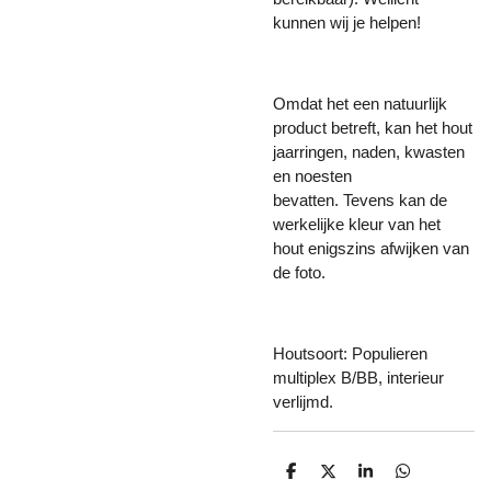
kunnen wij je helpen!
Omdat het een natuurlijk
product betreft, kan het hout
jaarringen, naden, kwasten
en noesten
bevatten. Tevens kan de
werkelijke kleur van het
hout enigszins afwijken van
de foto.
Houtsoort: Populieren
multiplex B/BB, interieur
verlijmd.
D
D
S
D