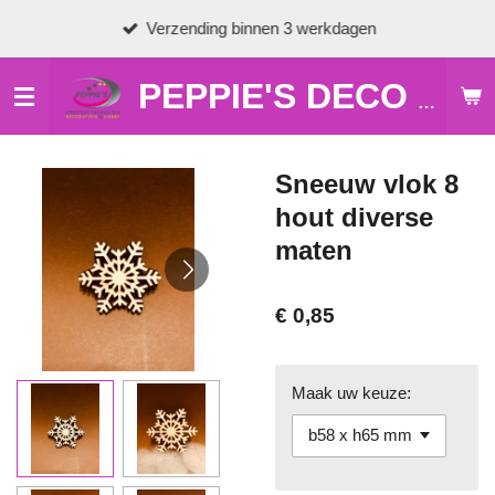
Ga
Verzending binnen 3 werkdagen
direct
naar
de
PEPPIE'S DECO & HOBBY
hoofdinhoud
Sneeuw vlok 8
hout diverse
maten
€ 0,85
Maak uw keuze: