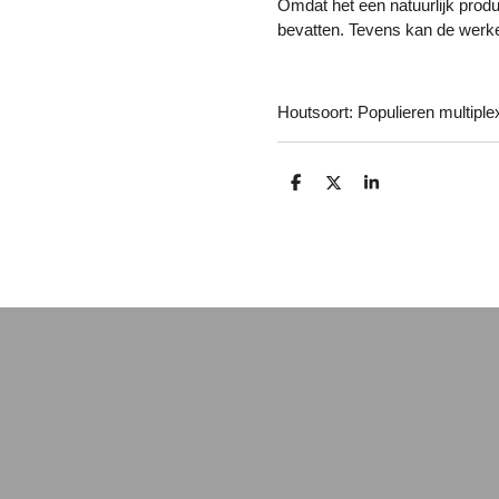
Omdat het een natuurlijk produ
bevatten. Tevens kan de werkel
Houtsoort: Populieren multiplex
D
D
S
e
e
h
l
e
a
e
l
r
n
e