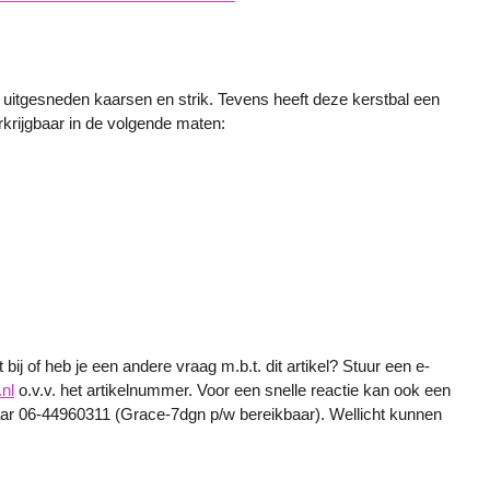
n uitgesneden kaarsen en strik. Tevens heeft deze kerstbal een
rkrijgbaar in de volgende maten:
.
bij of heb je een andere vraag m.b.t. dit artikel? Stuur een e-
nl
o.v.v. het artikelnummer. Voor een snelle reactie kan ook een
r 06-44960311 (Grace-7dgn p/w bereikbaar). Wellicht kunnen