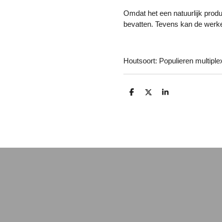
Omdat het een natuurlijk produ
bevatten. Tevens kan de werkel
Houtsoort: Populieren multiplex
D
D
S
e
e
h
l
e
a
e
l
r
n
e