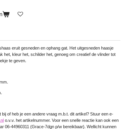
n
shaas eruit gesneden en ophang gat. Het uitgesneden haasje
lak het, kleur het, schilder het, genoeg om creatief de vlinder tot
ekje te geven.
0 mm.
m.
bij of heb je een andere vraag m.b.t. dit artikel? Stuur een e-
nl
o.v.v. het artikelnummer. Voor een snelle reactie kan ook een
r 06-44960311 (Grace-7dgn p/w bereikbaar). Wellicht kunnen