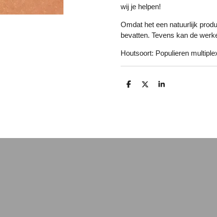
wij je helpen!
Omdat het een natuurlijk produ
bevatten. Tevens kan de werkel
Houtsoort: Populieren multiplex
D
D
S
e
e
h
l
e
a
e
l
r
n
e