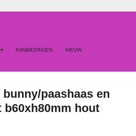
AANBIEDINGEN
NIEUW
t bunny/paashaas en
t b60xh80mm hout