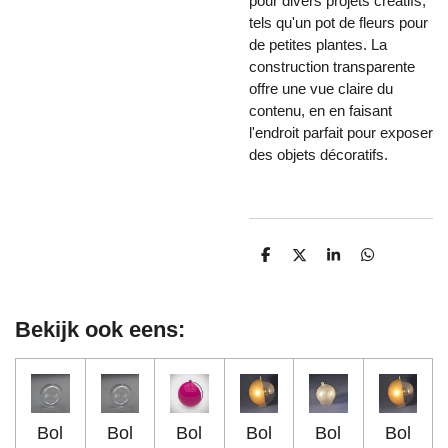
pour divers projets créatifs,
tels qu'un pot de fleurs pour
de petites plantes. La
construction transparente
offre une vue claire du
contenu, en en faisant
l'endroit parfait pour exposer
des objets décoratifs.
D
D
S
D
e
e
h
e
l
e
a
l
e
l
r
e
n
e
n
Bekijk ook eens:
Bol
Bol
Bol
Bol
Bol
Bol