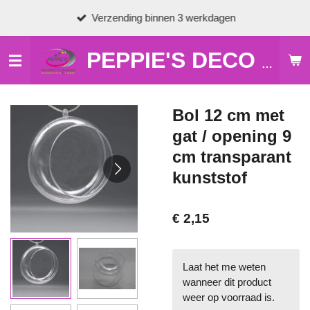
Ga
Verzending binnen 3 werkdagen
direct
naar
de
PEPPIE'S DECO & HOBBY
hoofdinhoud
Bol 12 cm met
gat / opening 9
cm transparant
kunststof
€ 2,15
Laat het me weten
wanneer dit product
weer op voorraad is.