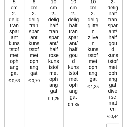
5
6
10
10
10
2-
cm
cm
cm
cm
cm
delig
2-
2-
2-
2-
2-
half
delig
delig
delig
delig
delig
tran
tran
tran
half
half
glitte
spar
spar
spar
tran
tran
r
ant/
ant
ant
spar
spar
zilve
half
kuns
kuns
ant/
ant/
r
gou
tstof
tstof
half
half
kuns
d
met
met
rose
gou
tstof
kuns
oph
oph
kuns
d
met
tstof
ang
ang
tstof
kuns
oph
met
gat
gat
met
tstof
ang
oph
oph
met
gat
ang
€ 0,63
€ 0,70
ang
oph
gat
€ 1,35
gat
ang
dive
gat
rse
€ 1,25
mat
€ 1,35
en
€ 0,44